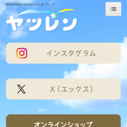
管内5000頭が生み出す八ヶ岳ブランド
ホーム
おいしさの秘密
八ヶ岳・野辺山高原の恵み
牛乳工場の秘密
ポッポ牛乳の由来
牛乳ができるまで
ヨーグルトができるまで
ヤツレンだより
商品案内